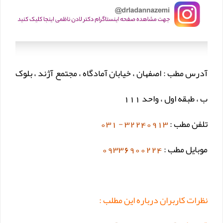
آدرس مطب : اصفهان ، خیابان آمادگاه ، مجتمع آژند ، بلوک
ب ، طبقه اول ، واحد 111
تلفن مطب :
32240913 - 031
موبایل مطب :
09336900224
نظرات کاربران درباره این مطلب :