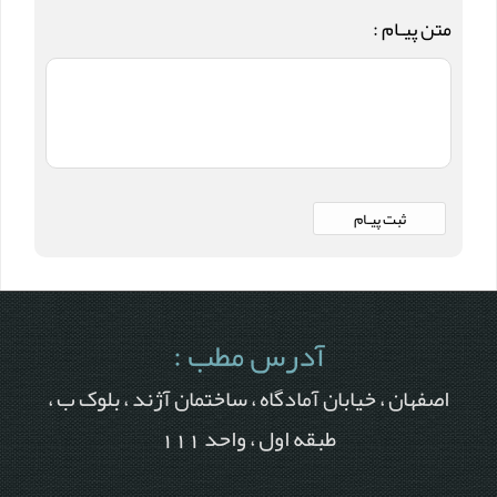
متن پیـام :
آدرس مطب :
اصفهان ، خیابان آمادگاه ، ساختمان آژند ، بلوک ب ،
طبقه اول ، واحد 111