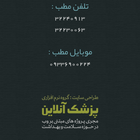
تلفن مطب :
32240913
32230063
موبایل مطب :
09336900224