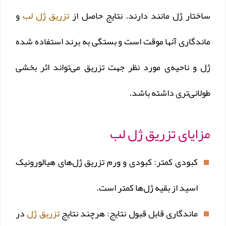
ساختار ژل مانند دارند. نتایج حاصل از
تزریق ژل لب
و
ماندگاری آنها موقت است و بستگی به برند استفاده شده
ژل و ناحیه‌ی مورد نظر جهت تزریق می‌تواند اثر بخشی
طولانی‌تری داشته باشد.
مزایای تزریق ژل لب
کبودی کمتر: کبودی و ورم تزریق ژل‌های هیالورونیک
اسید از بقیه ژل‌ها کمتر است.
ماندگاری قابل قبول نتایج: هرچند نتایج
تزریق ژل
در