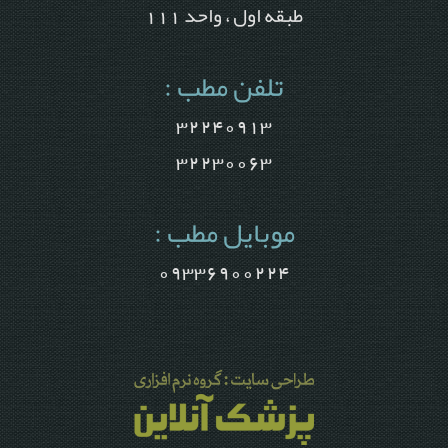
طبقه اول ، واحد 111
تلفن مطب :
32240913
32230063
موبایل مطب :
09336900224