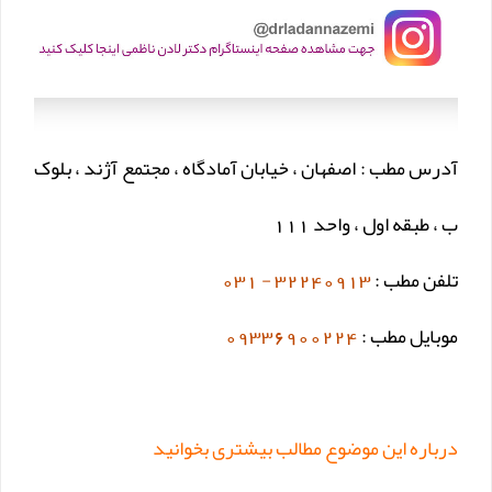
آدرس مطب : اصفهان ، خیابان آمادگاه ، مجتمع آژند ، بلوک
ب ، طبقه اول ، واحد 111
تلفن مطب :
32240913 - 031
موبایل مطب :
09336900224
درباره این موضوع مطالب بیشتری بخوانید