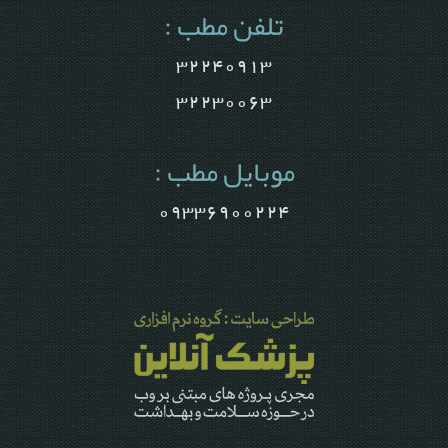
تلفن مطب :
32240913
32230063
موبایل مطب :
09336900224