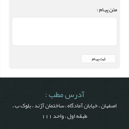
متن پیـام :
آدرس مطب :
اصفهان ، خیابان آمادگاه ، ساختمان آژند ، بلوک ب ،
طبقه اول ، واحد 111