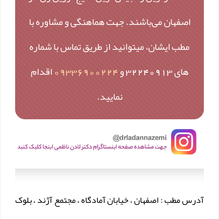
اصفهان می‌باشند. جهت هماهنگی و مشاوره با
مطب ایشان، میتوانید از طریق تماس با شماره
های 32240913 و
09336900224
اقدام
نمایید.
آدرس مطب : اصفهان ، خیابان آمادگاه ، مجتمع آژند ، بلوک