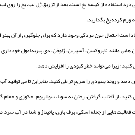
رد استفاده از کیسه یخ است. بعد از تزریق ژل لب، یخ را روی لب خ
ه ورم کرده یخ بگذارید.
یاد است احتمال خون مردگی وجود دارد که برای جلوگیری از آن بهتر
، داروهای ضد انعقاد خون، امگا 3 و مسکن هایی مانند ناپروکسن، آسپرین، ژلوفن، دی 
نید؛ زیرا می تواند خطر کبودی را افزایش دهد.
هد و روند بهبودی را سریع تر طی کنید، بنابراین تا می توانید آب
نید. از آفتاب گرفتن، رفتن به سونا، سولاریوم، جکوزی و حمام گ
عالیت‌هایی از جمله اسکی، برف بازی، پاتیناژ و شنا در آب سرد مم