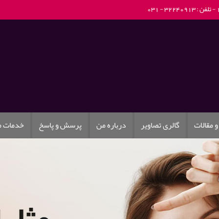
تلفن : 32240913 - 031
و مقالات
گالری تصاویر
درباره من
پرسش و پاسخ
خدمات 