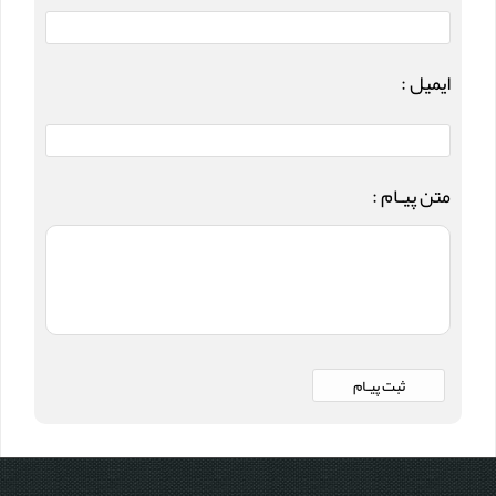
ایمیل :
متن پیـام :