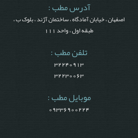
آدرس مطب :
اصفهان ، خیابان آمادگاه ، ساختمان آژند ، بلوک ب ،
طبقه اول ، واحد 111
تلفن مطب :
32240913
32230063
موبایل مطب :
09336900224