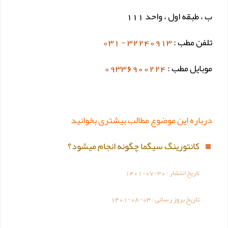
ب ، طبقه اول ، واحد 111
تلفن مطب :
32240913 - 031
موبایل مطب :
09336900224
درباره این موضوع مطالب بیشتری بخوانید
کانتورینگ سیگما چگونه انجام میشود؟
تاریخ انتشار :
1401-07-30
تاریخ بروز رسانی :
1401-08-03