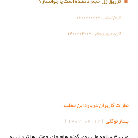
تزریق ژل حجم دهنده است یا جوانساز؟
تاریخ انتشار :
1400-02-03
تاریخ بروز رسانی :
1400-02-07
نظرات کاربران درباره این مطلب :
بهناز توکلی
[
1402-06-12
]
من 30 سالمه ولی روی گونه هام جای جوش ها تبدیل به