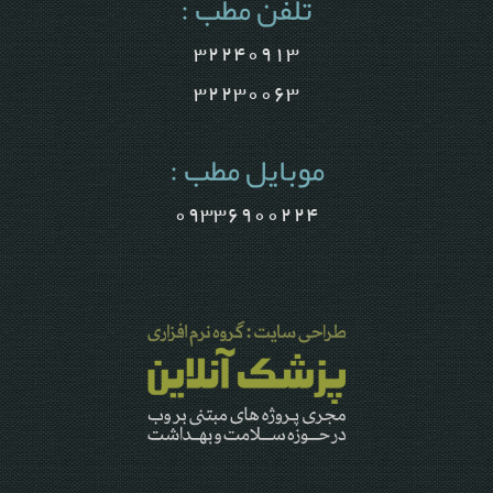
تلفن مطب :
32240913
32230063
موبایل مطب :
09336900224