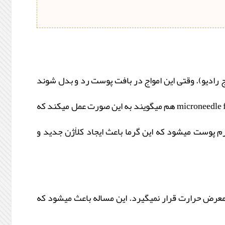
ج رادیو). وقتی این امواج در بافت پوست رد و بدل شوند
تولید گرما میکنند که از این اثر در جوانسازی پوست استفاده میشود. این سیستم که گاهی به آن MFR مخفف microneedle fractional RF هم میگویند به این صورت عمل میکند که
 پوست میشود که این گرما باعث ایجاد کلاٰٰژن جدید و
عرض حرارت قرار نمیگیرد. این مساله باعث میشود که