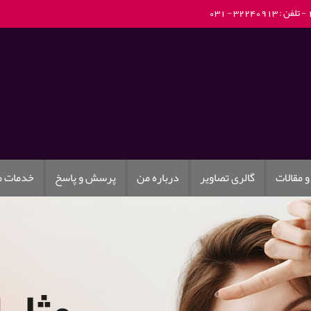
تلفن : 32240913 - 031
و مقالات
گالری تصاویر
درباره من
پرسش و پاسخ
خدمات 