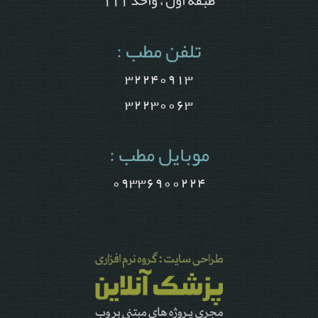
طبقه اول ، واحد 111
تلفن مطب :
32240913
32230063
موبایل مطب :
09336900224