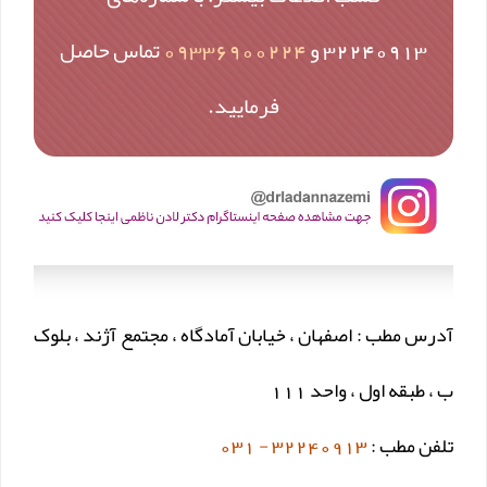
32240913 و
09336900224
تماس حاصل
فرمایید.
آدرس مطب : اصفهان ، خیابان آمادگاه ، مجتمع آژند ، بلوک
ب ، طبقه اول ، واحد 111
تلفن مطب :
32240913 - 031