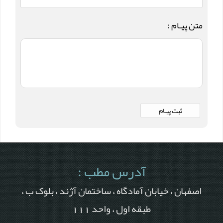
متن پیـام :
آدرس مطب :
اصفهان ، خیابان آمادگاه ، ساختمان آژند ، بلوک ب ،
طبقه اول ، واحد 111