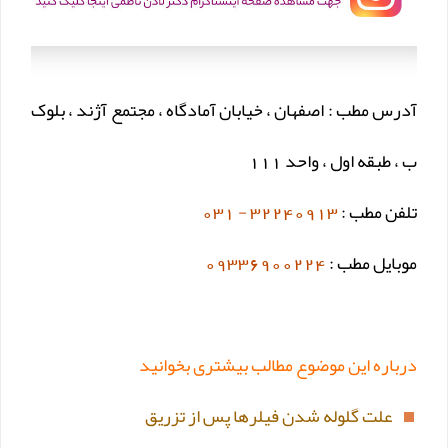
آدرس مطب : اصفهان ، خیابان آمادگاه ، مجتمع آژند ، بلوک
ب ، طبقه اول ، واحد 111
تلفن مطب :
32240913 - 031
موبایل مطب :
09336900224
درباره این موضوع مطالب بیشتری بخوانید
علت گلوله شدن فیلرها پس از تزریق