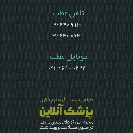
تلفن مطب :
32240913
32230063
موبایل مطب :
09336900224