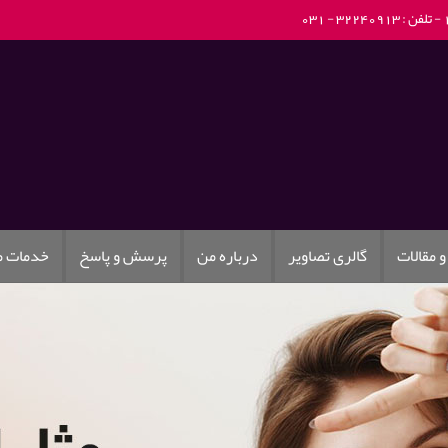
تلفن : 32240913 - 031
و مقالات
گالری تصاویر
درباره من
پرسش و پاسخ
خدمات 