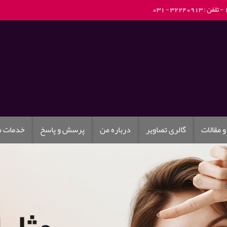
تلفن : 32240913 - 031
و مقالات
گالری تصاویر
درباره من
پرسش و پاسخ
خدمات 