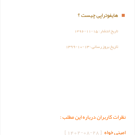
هایفوتراپی چیست ؟
تاریخ انتشار :
1396-11-15
تاریخ بروز رسانی :
1399-10-13
نظرات کاربران درباره این مطلب :
امینی خواه
[
1402-08-28
]