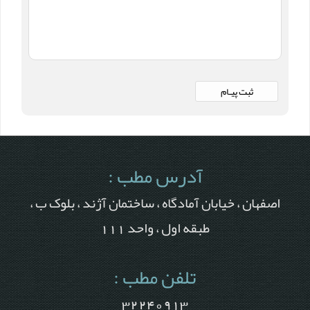
آدرس مطب :
اصفهان ، خیابان آمادگاه ، ساختمان آژند ، بلوک ب ،
طبقه اول ، واحد 111
تلفن مطب :
32240913