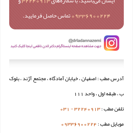
ایشان می‌باشید، با شماره‌های
32240913
و
09336900224
تماس حاصل فرمایید.
آدرس مطب : اصفهان ، خیابان آمادگاه ، مجتمع آژند ، بلوک
ب ، طبقه اول ، واحد 111
تلفن مطب :
32240913 - 031
موبایل مطب :
09336900224