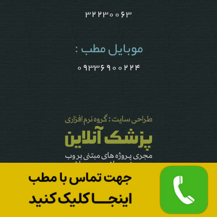
32230063
موبایل مطب :
09336900224