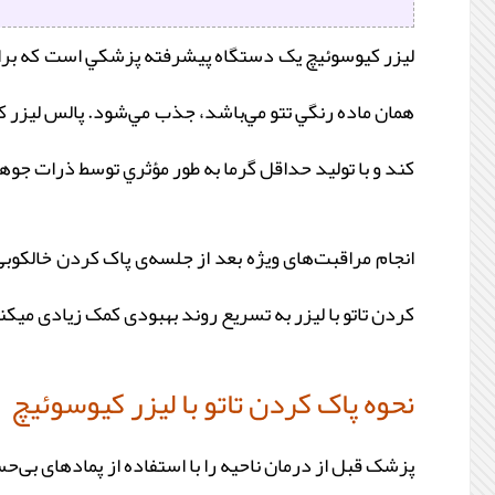
ليزر کيوسوئیچ يک دستگاه پيشرفته پزشکي است که براي 
همان ماده رنگي تتو مي‌باشد، جذب مي‌شود. پالس ليزر کيوس
کند و با توليد حداقل گرما به طور مؤثري توسط ذرات جوه
انجام مراقبت‌های ویژه بعد از جلسه‌ی پاک کردن خالکوب
كردن تاتو با ليزر به تسریع روند بهبودی کمک زیادی میکن
نحوه‌ پاک کردن تاتو با لیزر کیوسوئیچ
پزشک قبل از درمان ناحیه را با استفاده از پمادهای بی‌