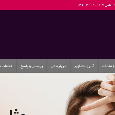
تلفن : 32240913 - 031
و مقالات
گالری تصاویر
درباره من
پرسش و پاسخ
خدمات 