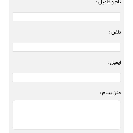
نام و فامیل :
تلفن :
ایمیل :
متن پیـام :