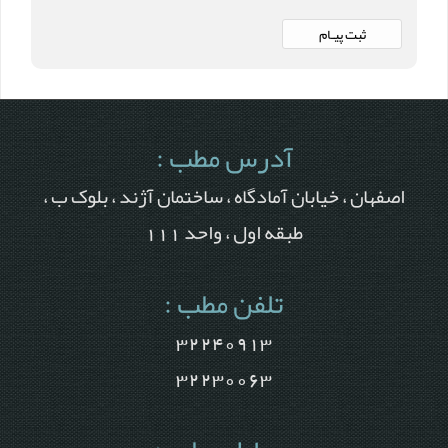
آدرس مطب :
اصفهان ، خیابان آمادگاه ، ساختمان آژند ، بلوک ب ،
طبقه اول ، واحد 111
تلفن مطب :
32240913
32230063