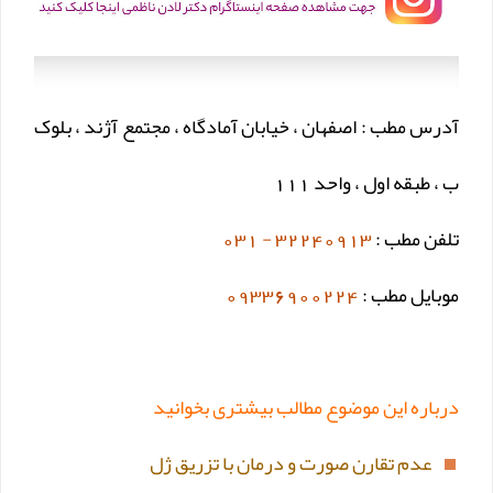
آدرس مطب : اصفهان ، خیابان آمادگاه ، مجتمع آژند ، بلوک
ب ، طبقه اول ، واحد 111
تلفن مطب :
32240913 - 031
موبایل مطب :
09336900224
درباره این موضوع مطالب بیشتری بخوانید
عدم تقارن صورت و درمان با تزریق ژل