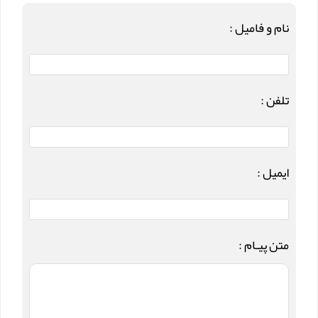
نام و فامیل :
تلفن :
ایمیل :
متن پیـام :