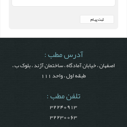
آدرس مطب :
اصفهان ، خیابان آمادگاه ، ساختمان آژند ، بلوک ب ،
طبقه اول ، واحد 111
تلفن مطب :
32240913
32230063