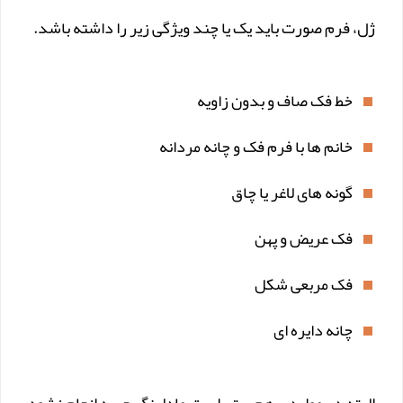
ژل، فرم صورت باید یک یا چند ویژگی زیر را داشته باشد.
خط فک صاف و بدون زاویه
خانم ها با فرم فک و چانه مردانه
گونه های لاغر یا چاق
فک عریض و پهن
فک مربعی شکل
چانه دایره ای