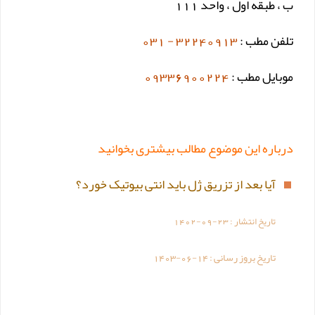
ب ، طبقه اول ، واحد 111
تلفن مطب :
32240913 - 031
موبایل مطب :
09336900224
درباره این موضوع مطالب بیشتری بخوانید
آیا بعد از تزریق ژل باید انتی بیوتیک خورد؟
تاریخ انتشار :
1402-09-23
تاریخ بروز رسانی :
1403-06-14