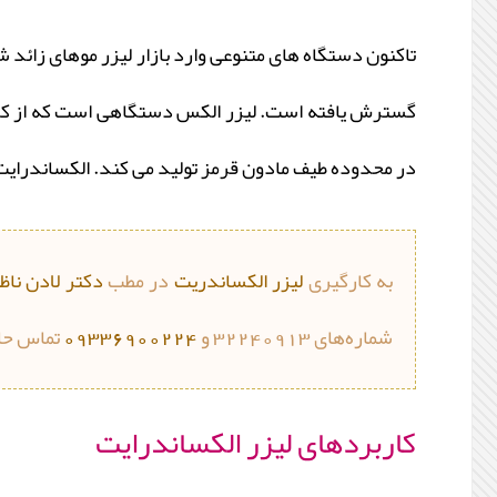
تاکنون دستگاه ‏های متنوعی وارد بازار لیزر موهای زائد ش
در محدوده طیف مادون قرمز تولید می‏ کند. الکساندرایت 
به کارگیری
لیزر الکساندریت
در مطب
دکتر لادن ناظ
شماره‌های 32240913 و
09336900224
تماس حا
کاربردهای لیزر الکساندرایت