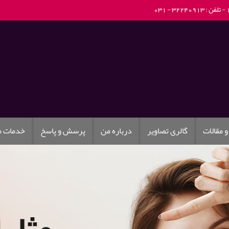
تلفن : 32240913 - 031
و مقالات
گالری تصاویر
درباره من
پرسش و پاسخ
خدمات 