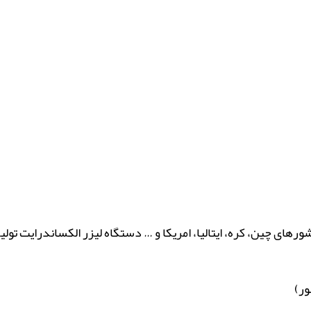
رهای چین، کره، ایتالیا، امریکا و … دستگاه لیزر الکساندرایت تولید
ور)