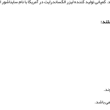
تند:
ند.
ی ‏باشد.