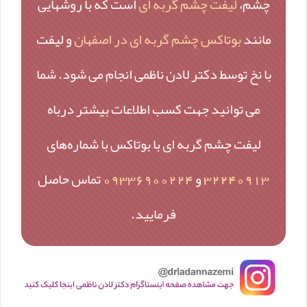
چشم،
لیفت چشم گربه ای
است که با روشهایی
مانند
بوتاکس چشم گربه ای در اصفهان
و لیفت
با نخ توسط دکتر لادن ناظمی انجام می شود. شما
می توانید جهت کسب اطلاعات بیشتر درباه
لیفت چشم گربه ای با بوتاکس با شماره‌های
32240913
و
09336900224
تماس حاصل
فرمایید.