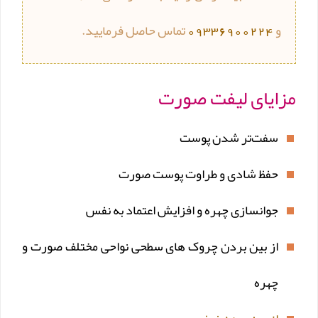
و
09336900224
تماس حاصل فرمایید.
مزایای لیفت صورت
سفت‌تر شدن پوست
حفظ شادی و طراوت پوست صورت
جوانسازی چهره و افزایش اعتماد به نفس
از بین بردن چروک های سطحی نواحی مختلف صورت و
چهره