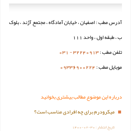
آدرس مطب : اصفهان ، خیابان آمادگاه ، مجتمع آژند ، بلوک
ب ، طبقه اول ، واحد 111
تلفن مطب :
32240913 - 031
موبایل مطب :
09336900224
درباره این موضوع مطالب بیشتری بخوانید
میکرودرم برای چه افرادی مناسب است؟
تاریخ انتشار :
1400-02-30