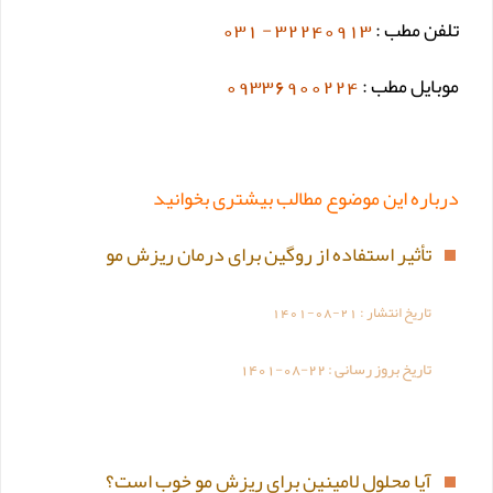
تلفن مطب :
32240913 - 031
موبایل مطب :
09336900224
درباره این موضوع مطالب بیشتری بخوانید
تأثیر استفاده از روگین برای درمان ریزش مو
تاریخ انتشار :
1401-08-21
تاریخ بروز رسانی :
1401-08-22
آیا محلول لامینین برای ریزش مو خوب است؟