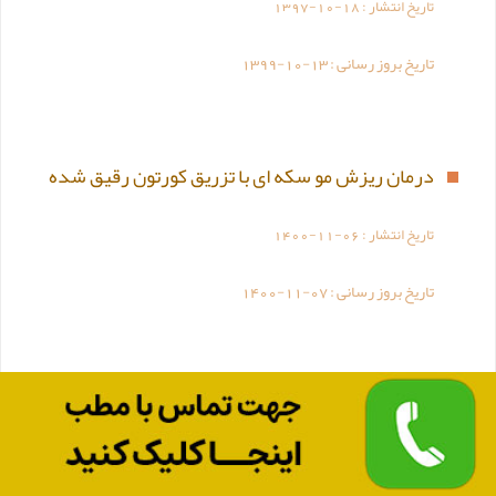
تاریخ انتشار :
1397-10-18
تاریخ بروز رسانی :
1399-10-13
درمان ریزش مو سکه ای با تزریق کورتون رقیق شده
تاریخ انتشار :
1400-11-06
تاریخ بروز رسانی :
1400-11-07