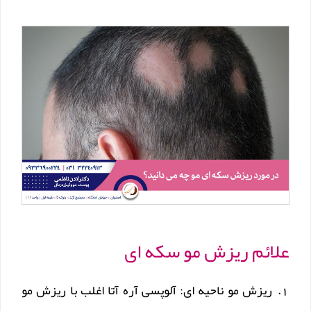
علائم ریزش مو سکه ای
ریزش مو ناحیه ای: آلوپسی آره آتا اغلب با ریزش مو